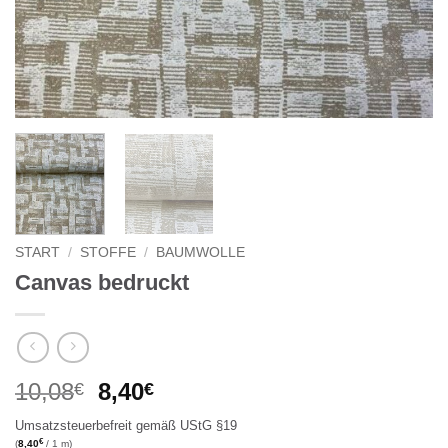
START
/
STOFFE
/
BAUMWOLLE
Canvas bedruckt
Ursprünglicher
Aktueller
10,08
8,40
€
€
Preis
Preis
Umsatzsteuerbefreit gemäß UStG §19
war:
ist:
€
(
8,40
/ 1 m)