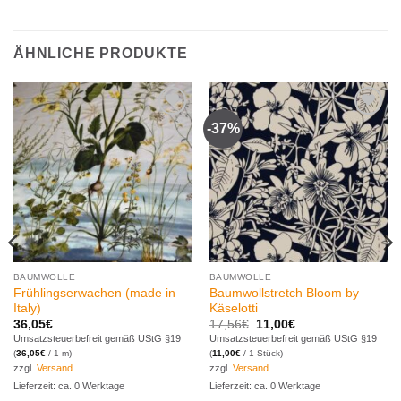
ÄHNLICHE PRODUKTE
-37%
Zur
Zur
Wunschliste
Wunschliste
hinzufügen
hinzufügen
BAUMWOLLE
BAUMWOLLE
Frühlingserwachen (made in
Baumwollstretch Bloom by
Italy)
Käselotti
Ursprünglicher
Aktueller
36,05
€
17,56
€
11,00
€
Preis
Preis
Umsatzsteuerbefreit gemäß UStG §19
Umsatzsteuerbefreit gemäß UStG §19
war:
ist:
(
36,05
€
/ 1 m)
(
11,00
€
/ 1 Stück)
17,56€
11,00€.
zzgl.
Versand
zzgl.
Versand
Lieferzeit: ca. 0 Werktage
Lieferzeit: ca. 0 Werktage