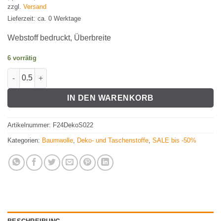
10,08€
8,40€.
zzgl.
Versand
Lieferzeit: ca. 0 Werktage
Webstoff bedruckt, Überbreite
6 vorrätig
Canvas bedruckt Menge
Alternative:
IN DEN WARENKORB
Artikelnummer:
F24DekoS022
Kategorien:
Baumwolle
,
Deko- und Taschenstoffe
,
SALE bis -50%